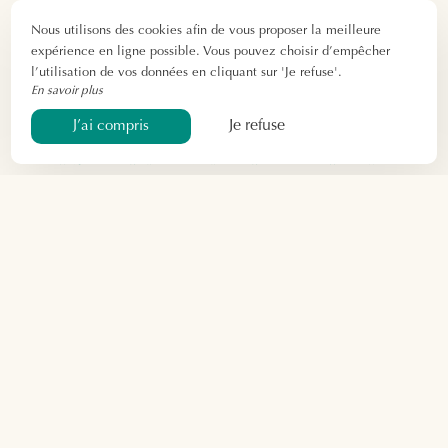
Nous utilisons des cookies afin de vous proposer la meilleure
expérience en ligne possible. Vous pouvez choisir d’empêcher
l’utilisation de vos données en cliquant sur 'Je refuse'.
En savoir plus
Je refuse
J’ai compris
Réservez votre balade
Réserver
Adresse
Par téléphone
Hotel le Mas des Barres, RD 570,
06 24 28 30 82
13460 Saintes-Maries-de-la-Mer